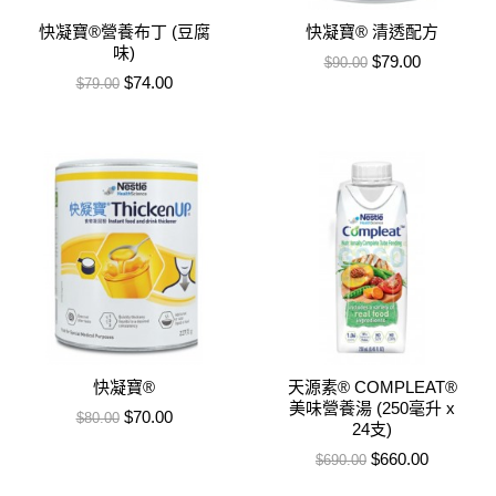
快凝寶®營養布丁 (豆腐
快凝寶® 清透配方
味)
售價
特價
$79.00
$90.00
售價
特價
$74.00
$79.00
快凝寶®
天源素® COMPLEAT®
美味營養湯 (250毫升 x
售價
特價
$70.00
$80.00
24支)
售價
特價
$660.00
$690.00