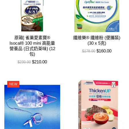
原箱] 雀巢愛素寶®
纖維樂® 纖維粉 (便攜裝)
Isocal® 100 mini 高能量
(30 x 5克)
營養品 (日式奶茶味) (12
售價
特價
$160.00
$178.00
包)
售價
特價
$210.00
$230.00
NEW