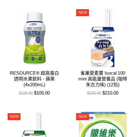
NEW
RESOURCE® 超高蛋白
雀巢愛素寶 Isocal 100
透明水果飲料 ‑ 蘋果
mini 高能量營養品 (咖啡
(4x200mL)
朱古力味) (12包)
售價
特價
售價
特價
$105.00
$210.00
$118.00
$230.00
NEW
NEW