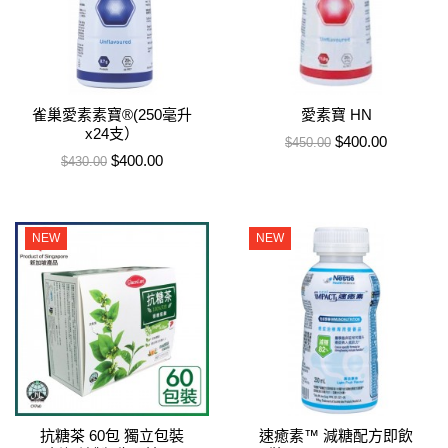
雀巢愛素素寶®(250毫升
愛素寶 HN
x24支）
售價
特價
$400.00
$450.00
售價
特價
$400.00
$430.00
NEW
NEW
抗糖茶 60包 獨立包裝
速癒素™ 減糖配方即飲