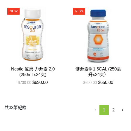
NEW
NEW
Nestle 雀巢 力源素 2.0
健源素® 1.5CAL (250毫
(250ml x24支)
升x24支）
售價
特價
售價
特價
$690.00
$650.00
$730.00
$690.00
共33筆紀錄
‹
1
2
›