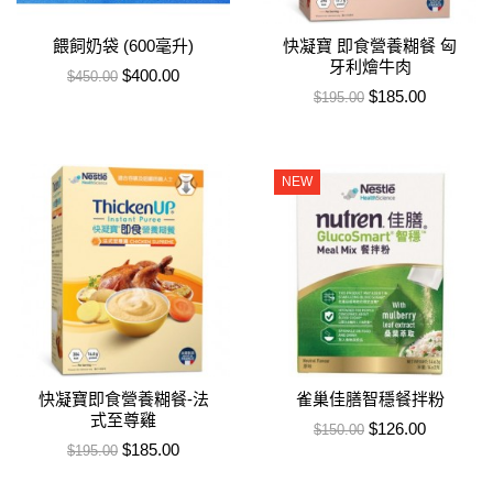
餵飼奶袋 (600毫升)
快凝寶 即食營養糊餐 匈
牙利燴牛肉
售價
特價
$400.00
$450.00
售價
特價
$185.00
$195.00
NEW
快凝寶即食營養糊餐‑法
雀巢佳膳智穩餐拌粉
式至尊雞
售價
特價
$126.00
$150.00
售價
特價
$185.00
$195.00