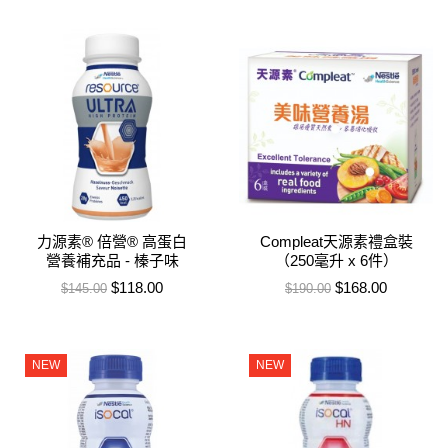
力源素® 倍營® 高蛋白
Compleat天源素禮盒裝
營養補充品 ‑ 榛子味
（250毫升 x 6件）
售價
特價
售價
特價
$118.00
$168.00
$145.00
$190.00
NEW
NEW