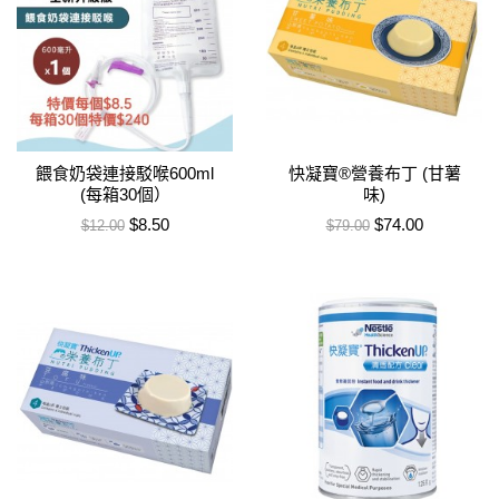
餵食奶袋連接駁喉600ml
快凝寶®營養布丁 (甘薯
(每箱30個）
味)
售價
特價
售價
特價
$8.50
$74.00
$12.00
$79.00