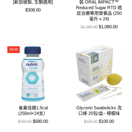
[新加坡製, 生酮適用]
裝 ORAL IMPACT™
Reduced Sugar RTD 癌
售價
$308.00
症治療專用營養品 (250
毫升 x 24)
售價
特價
$1,080.00
$1,280.00
NEW
雀巢佳膳1.5cal
Glycerin Swabsticks 洗
(250ml×24支）
口棒 25包/盒– 檸檬味
售價
特價
售價
特價
$680.00
$100.00
$750.00
$125.00