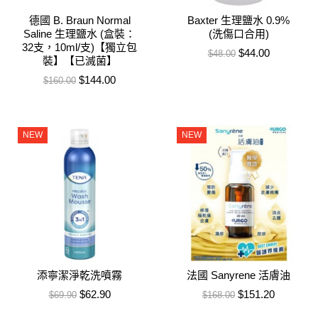
德國 B. Braun Normal
Baxter 生理鹽水 0.9%
Saline 生理鹽水 (盒裝：
(洗傷口合用)
32支，10ml/支)【獨立包
售價
特價
$44.00
$48.00
裝】【已滅菌】
售價
特價
$144.00
$160.00
NEW
NEW
添寧潔淨乾洗噴霧
法國 Sanyrene 活膚油
售價
特價
售價
特價
$62.90
$151.20
$69.90
$168.00