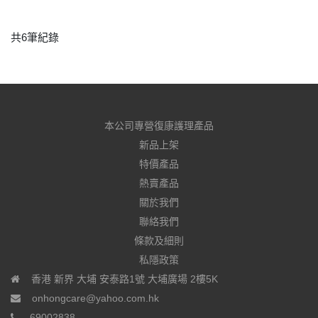
共6筆紀錄
本公司專營復康護理產品
新品上架
特價產品
熱賣產品
關於我們
聯絡我們
條款及細則
私隱政策
香港 新界 大埔 安泰路1號 大埔廣場 2樓5K
onhongcare@yahoo.com.hk
69002838