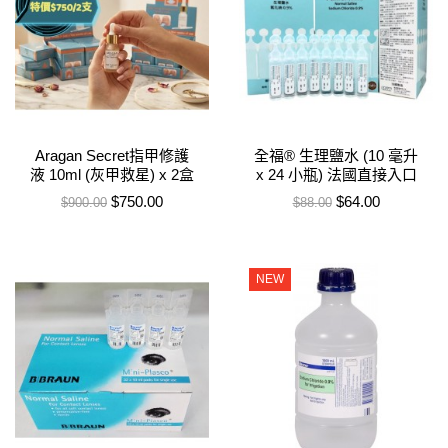
Aragan Secret指甲修護
全福® 生理鹽水 (10 毫升
液 10ml (灰甲救星) x 2盒
x 24 小瓶) 法國直接入口
售價
特價
售價
特價
$750.00
$64.00
$900.00
$88.00
NEW