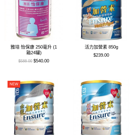
雅培 怡保康 250毫升 (1
活力加營素 850g
箱24罐)
售價
$239.00
售價
特價
$540.00
$588.00
NEW