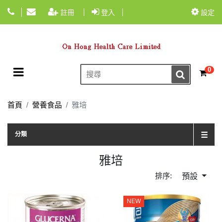
註冊
登入
設定
Toggle navigation
0
☰
首頁
營養食品
雅培
TOG
分類
☰
雅培
排序:
預設
NEW