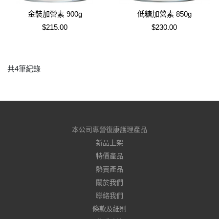
金裝加營素 900g
低糖加營素 850g
售價
售價
$215.00
$230.00
共4筆紀錄
本公司專營復康護理產品
新品上架
特價產品
熱賣產品
關於我們
聯絡我們
條款及細則