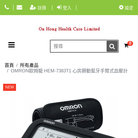
註冊
登入
設定
Toggle navigation
0
☰
首頁
所有產品
OMRON歐姆龍 HEM-7383T1 心房顫動藍牙手臂式血壓計
NEW